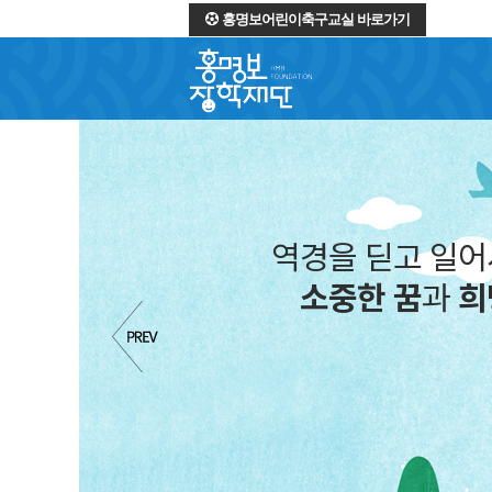
홍명보어린이축구교실 바로가기
역경을 딛고 일
소중한 꿈
과
희