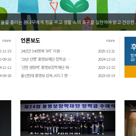
울을 흘리는 꿈나무에게 힘을 주고 생활 속의 축구를 실현하여 밝고 건강한
언론보도
more
more
후
5-11-19
24년간 540명에 '8억' 지원…
2025-12-21
함
5-09-16
'23년 선행' 홍명보재단 장학금…
2024-12-10
요!
4-11-12
'선한 영향력' 홍명보장학재단 제…
2023-12-22
4-09-20
울산현대 홍명보 감독, K리그 명…
2023-03-19