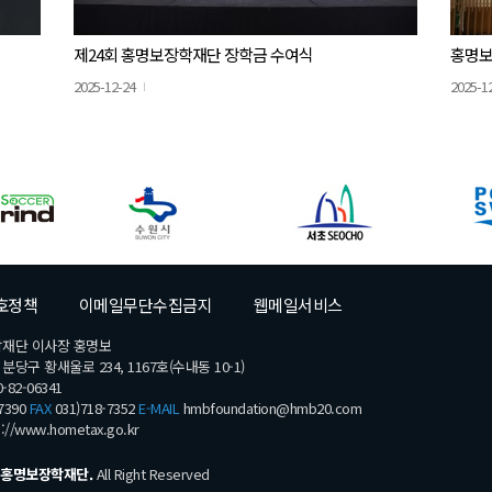
제24회 홍명보장학재단 장학금 수여식
홍명보
2025-12-24
2025-1
호정책
이메일무단수집금지
웹메일서비스
학재단 이사장 홍명보
당구 황새울로 234, 1167호(수내동 10-1)
-82-06341
7390
FAX
031)718-7352
E-MAIL
hmbfoundation@hmb20.com
s://www.hometax.go.kr
홍명보장학재단.
All Right Reserved