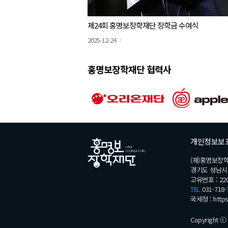
제24회 홍명보장학재단 장학금 수여식
2025-12-24
홍명보장학재단 협력사
개인정보보
(재)홍명보장
경기도 성남시 분
고유번호 : 220
TEL
031-718-
국세청 :
http
Copyright ⓒ