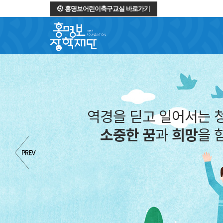
홍명보어린이축구교실 바로가기
역경을 딛고 일어서는 
소중한 꿈
과
희망
을 