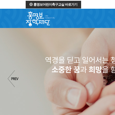
홍명보어린이축구교실 바로가기
역경을 딛고 일어서는 
소중한 꿈
과
희망
을 