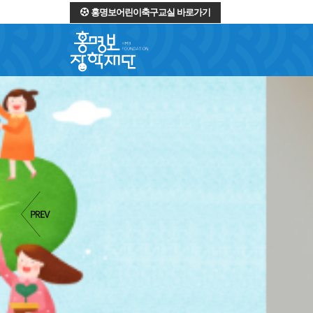
홍명보어린이축구교실 바로가기
역경을 딛고 일어서는 
소중한 꿈
과
희망
을 