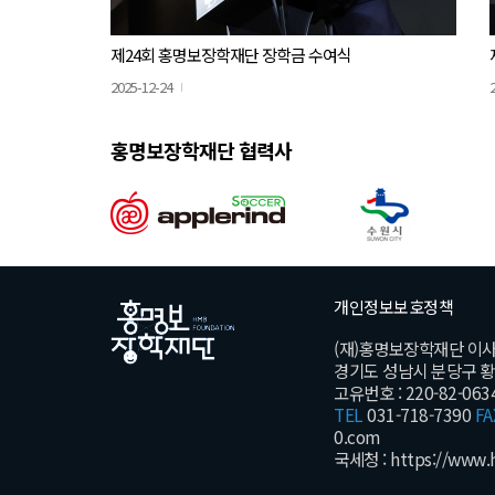
제24회 홍명보장학재단 장학금 수여식
2025-12-24
홍명보장학재단 협력사
개인정보보호정책
(재)홍명보장학재단 이
경기도 성남시 분당구 황새울
고유번호 : 220-82-063
TEL
031-718-7390
FA
0.com
국세청 :
https://www.