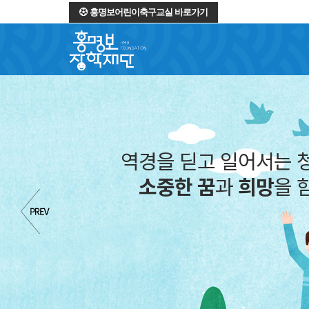
홍명보어린이축구교실 바로가기
역경을 딛고 일어서는 
소중한 꿈
과
희망
을 