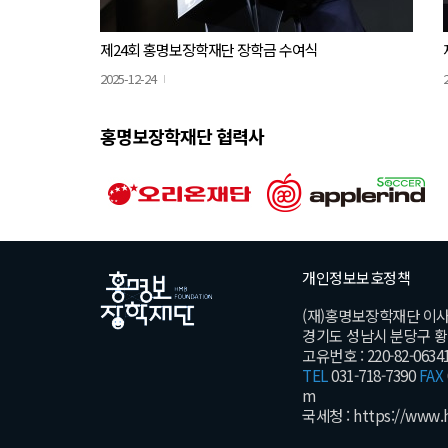
제24회 홍명보장학재단 장학금 수여식
2025-12-24
홍명보장학재단 협력사
개인정보보호정책
(재)홍명보장학재단 이
경기도 성남시 분당구 황새울
고유번호 : 220-82-0634
TEL
031-718-7390
FAX
m
국세청 :
https://www.