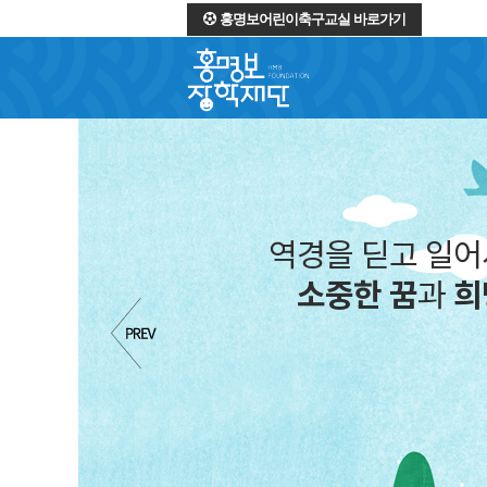
홍명보어린이축구교실 바로가기
역경을 딛고 일
소중한 꿈
과
희