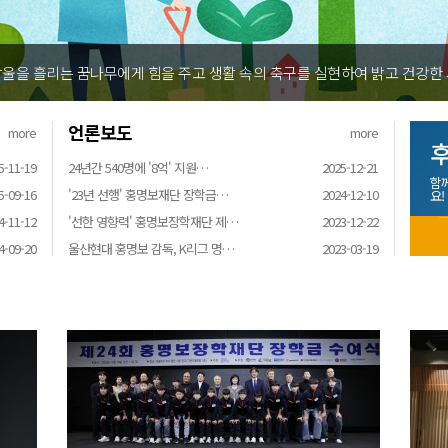
울을 흘리는 꿈나무에게 힘을 주고 생활 속의 축구를 실현하여 밝고 건강한
언론보도
more
more
후
5-11-19
24년간 540명에 '8억' 지원…
2025-12-21
함
5-09-16
'23년 선행' 홍명보재단 장학금…
2024-12-10
요!
4-11-12
'선한 영향력' 홍명보장학재단 제…
2023-12-22
4-09-20
울산현대 홍명보 감독, K리그 명…
2023-03-19