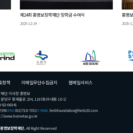
제24회 홍명보장학재단 장학금 수여식
홍명보
2025-12-24
2025-1
호정책
이메일무단수집금지
웹메일서비스
학재단 이사장 홍명보
당구 황새울로 234, 1167호(수내동 10-1)
-82-06341
7390
FAX
031)718-7352
E-MAIL
hmbfoundation@hmb20.com
s://www.hometax.go.kr
홍명보장학재단.
All Right Reserved