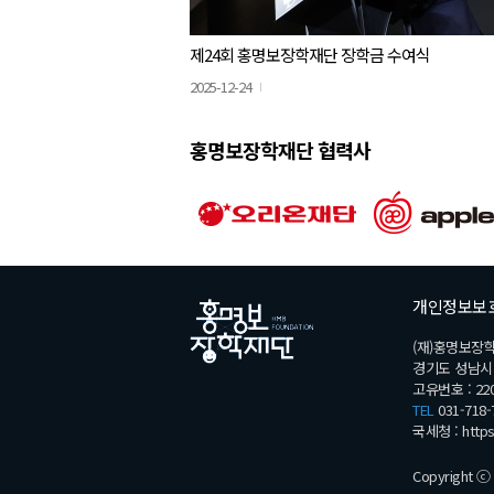
제24회 홍명보장학재단 장학금 수여식
2025-12-24
홍명보장학재단 협력사
개인정보보
(재)홍명보장
경기도 성남시 분
고유번호 : 220
TEL
031-718-
국세청 :
http
Copyright ⓒ