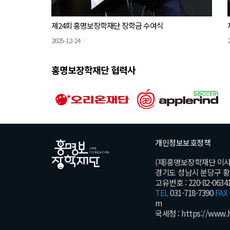
제24회 홍명보장학재단 장학금 수여식
2025-12-24
홍명보장학재단 협력사
개인정보보호정책
(재)홍명보장학재단 이
경기도 성남시 분당구 황새울
고유번호 : 220-82-0634
TEL
031-718-7390
FAX
m
국세청 :
https://www.