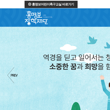
홍명보어린이축구교실 바로가기
역경을 딛고 일어서는 
소중한 꿈
과
희망
을 