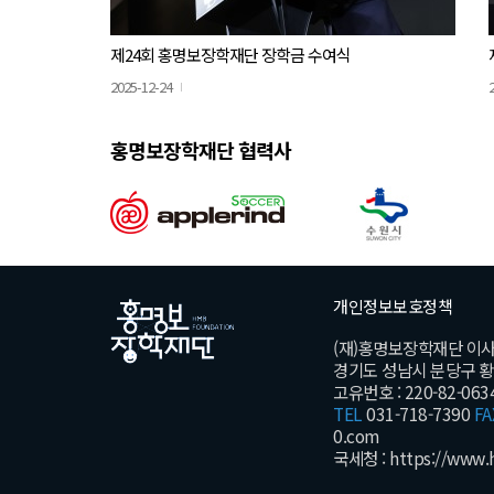
제24회 홍명보장학재단 장학금 수여식
2025-12-24
홍명보장학재단 협력사
개인정보보호정책
(재)홍명보장학재단 이
경기도 성남시 분당구 황새울
고유번호 : 220-82-063
TEL
031-718-7390
FA
0.com
국세청 :
https://www.