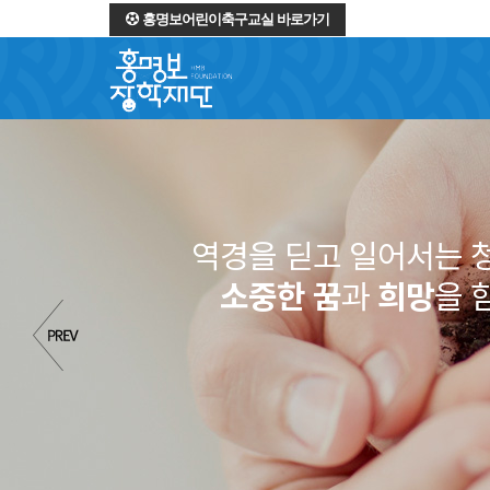
홍명보어린이축구교실 바로가기
역경을 딛고 일어서는 
소중한 꿈
과
희망
을 