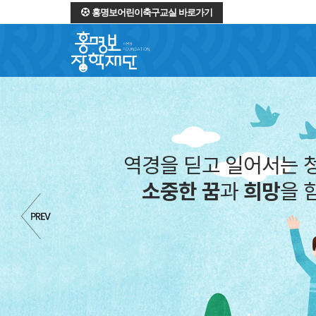
홍명보어린이축구교실 바로가기
역경을 딛고 일어서는 
소중한 꿈
과
희망
을 