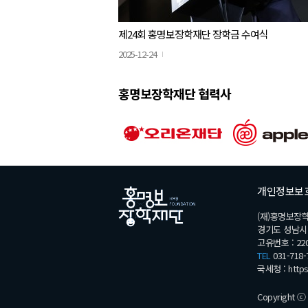
제24회 홍명보장학재단 장학금 수여식
2025-12-24
홍명보장학재단 협력사
개인정보보
(재)홍명보장
경기도 성남시 분
고유번호 : 220
TEL
031-718-
국세청 :
http
Copyright ⓒ