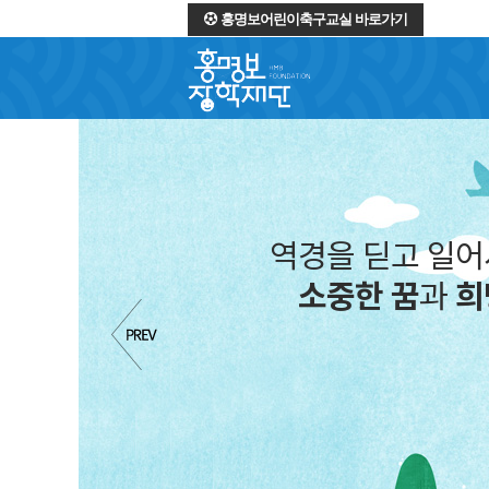
홍명보어린이축구교실 바로가기
역경을 딛고 일
소중한 꿈
과
희