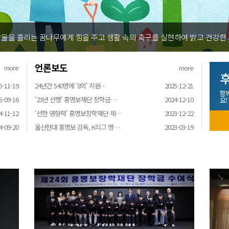
울을 흘리는 꿈나무에게 힘을 주고 생활 속의 축구를 실현하여 밝고 건강한
언론보도
more
more
후
5-11-19
24년간 540명에 '8억' 지원…
2025-12-21
함
5-09-16
'23년 선행' 홍명보재단 장학금…
2024-12-10
요!
4-11-12
'선한 영향력' 홍명보장학재단 제…
2023-12-22
4-09-20
울산현대 홍명보 감독, K리그 명…
2023-03-19