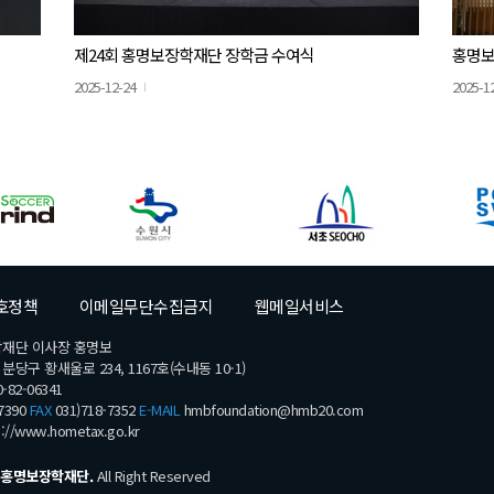
제24회 홍명보장학재단 장학금 수여식
홍명보
2025-12-24
2025-1
호정책
이메일무단수집금지
웹메일서비스
학재단 이사장 홍명보
당구 황새울로 234, 1167호(수내동 10-1)
-82-06341
7390
FAX
031)718-7352
E-MAIL
hmbfoundation@hmb20.com
s://www.hometax.go.kr
홍명보장학재단.
All Right Reserved