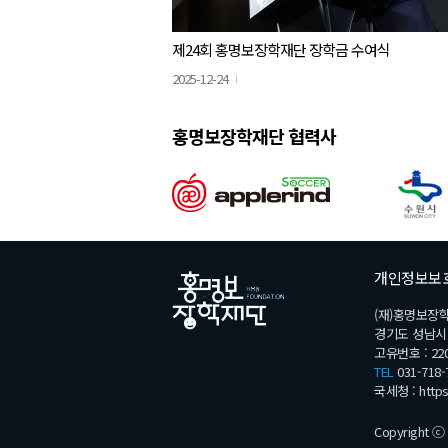
제24회 홍명보장학재단 장학금 수여식
2025-12-24
홍명보장학재단 협력사
개인정보보
(재)홍명보장
경기도 성남시 분
고유번호 : 220
TEL
031-718-
국세청 :
http
Copyright ⓒ