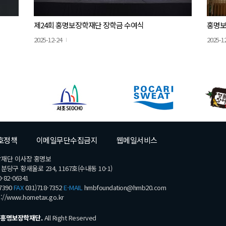
제24회 홍명보장학재단 장학금 수여식
홍명보
2025-12-24
2025-1
호정책
이메일무단수집금지
웹메일서비스
학재단 이사장 홍명보
당구 황새울로 234, 1167호(수내동 10-1)
-82-06341
7390
FAX
031)718-7352
E-MAIL
hmbfoundation@hmb20.com
s://www.hometax.go.kr
홍명보장학재단.
All Right Reserved