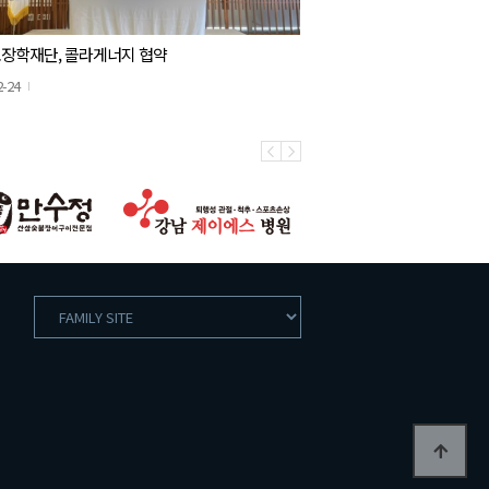
장학재단, 콜라게너지 협약
2-24