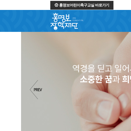
홍명보어린이축구교실 바로가기
역경을 딛고 일
소중한 꿈
과
희