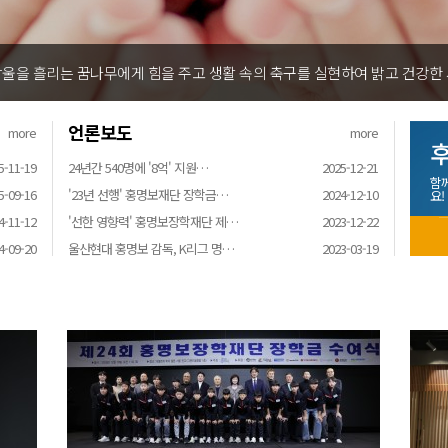
울을 흘리는 꿈나무에게 힘을 주고 생활 속의 축구를 실현하여 밝고 건강한
언론보도
more
more
후
5-11-19
24년간 540명에 '8억' 지원…
2025-12-21
함
5-09-16
'23년 선행' 홍명보재단 장학금…
2024-12-10
요!
4-11-12
'선한 영향력' 홍명보장학재단 제…
2023-12-22
4-09-20
울산현대 홍명보 감독, K리그 명…
2023-03-19