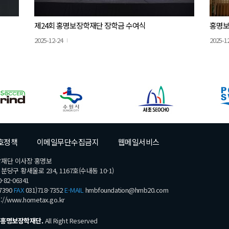
제24회 홍명보장학재단 장학금 수여식
홍명보
2025-12-24
2025-1
호정책
이메일무단수집금지
웹메일서비스
학재단 이사장 홍명보
당구 황새울로 234, 1167호(수내동 10-1)
-82-06341
7390
FAX
031)718-7352
E-MAIL
hmbfoundation@hmb20.com
s://www.hometax.go.kr
홍명보장학재단.
All Right Reserved