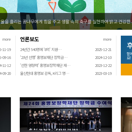
울을 흘리는 꿈나무에게 힘을 주고 생활 속의 축구를 실현하여 밝고 건강한
언론보도
more
more
후
5-11-19
24년간 540명에 '8억' 지원…
2025-12-21
함
5-09-16
'23년 선행' 홍명보재단 장학금…
2024-12-10
요!
4-11-12
'선한 영향력' 홍명보장학재단 제…
2023-12-22
4-09-20
울산현대 홍명보 감독, K리그 명…
2023-03-19