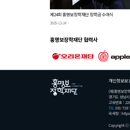
제24회 홍명보장학재단 장학금 수여식
2025-12-24
홍명보장학재단 협력사
개인정보보
(재)홍명보장
경기도 성남시 분
고유번호 : 220
TEL
031-718-
국세청 :
http
Copyright ⓒ