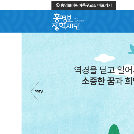
홍명보어린이축구교실 바로가기
역경을 딛고 일
소중한 꿈
과
희