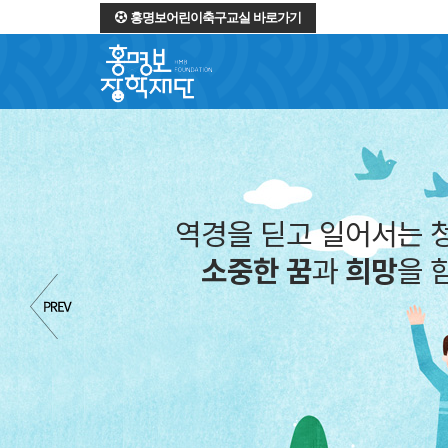
홍명보어린이축구교실 바로가기
역경을 딛고 일어서는 
소중한 꿈
과
희망
을 