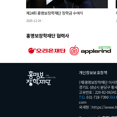
제24회 홍명보장학재단 장학금 수여식
2025-12-24
홍명보장학재단 협력사
개인정보보호정책
(재)홍명보장학재단 이사
경기도 성남시 분당구 황새울로
고유번호 : 220-82-06341
TEL
031-718-7390
FAX
com
국세청 :
https://www.h