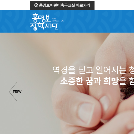
홍명보어린이축구교실 바로가기
역경을 딛고 일어서는 
소중한 꿈
과
희망
을 