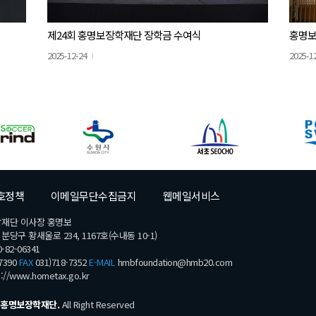
제24회 홍명보장학재단 장학금 수여식
홍명보
2025-12-24
2025-1
호정책
이메일무단수집금지
웹메일서비스
학재단 이사장 홍명보
당구 황새울로 234, 1167호(수내동 10-1)
-82-06341
7390
FAX
031)718-7352
E-MAIL
hmbfoundation@hmb20.com
s://www.hometax.go.kr
홍명보장학재단.
All Right Reserved