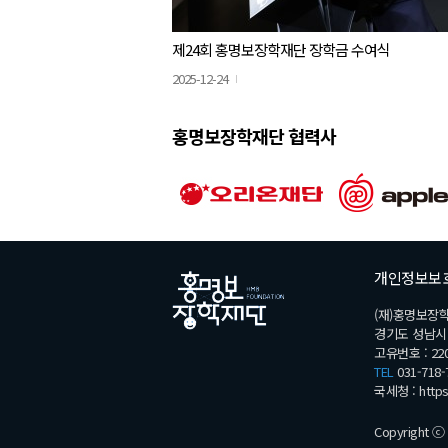
제24회 홍명보장학재단 장학금 수여식
2025-12-24
홍명보장학재단 협력사
개인정보보
(재)홍명보장
경기도 성남시 분
고유번호 : 220
TEL
031-718-
국세청 :
http
Copyright ⓒ