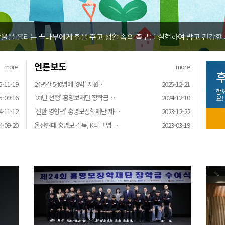
울을 흘리는 꿈나무에게 힘을 주고 생활 속의 축구를 실현하여 밝고 건강한
언론보도
more
more
후
5-11-19
24년간 540명에 '8억' 지원…
2025-12-21
함
5-09-16
'23년 선행' 홍명보재단 장학금…
2024-12-10
요!
4-11-12
'선한 영향력' 홍명보장학재단 제…
2023-12-22
4-09-20
울산현대 홍명보 감독, K리그 명…
2023-03-19