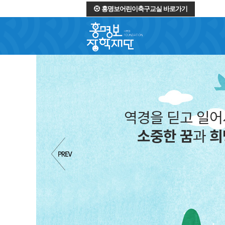
홍명보어린이축구교실 바로가기
역경을 딛고 일
소중한 꿈
과
희