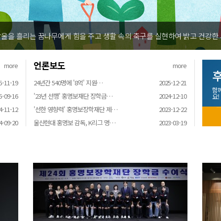
울을 흘리는 꿈나무에게 힘을 주고 생활 속의 축구를 실현하여 밝고 건강한
언론보도
more
more
후
5-11-19
24년간 540명에 '8억' 지원…
2025-12-21
함
5-09-16
'23년 선행' 홍명보재단 장학금…
2024-12-10
요!
4-11-12
'선한 영향력' 홍명보장학재단 제…
2023-12-22
4-09-20
울산현대 홍명보 감독, K리그 명…
2023-03-19