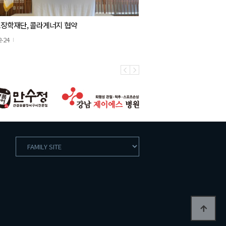
장학재단, 콜라게너지 협약
2-24