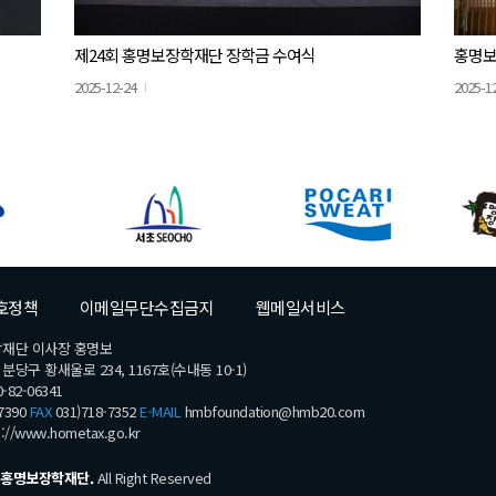
제24회 홍명보장학재단 장학금 수여식
홍명보
2025-12-24
2025-1
호정책
이메일무단수집금지
웹메일서비스
학재단 이사장 홍명보
당구 황새울로 234, 1167호(수내동 10-1)
-82-06341
7390
FAX
031)718-7352
E-MAIL
hmbfoundation@hmb20.com
s://www.hometax.go.kr
홍명보장학재단.
All Right Reserved