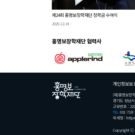
제24회 홍명보장학재단 장학금 수여식
2025-12-24
홍명보장학재단 협력사
개인정보보
(재)홍명보장
경기도 성남시 분
고유번호 : 220
TEL
031-718-
국세청 :
http
Copyright ⓒ