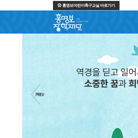
홍명보어린이축구교실 바로가기
역경을 딛고 일
소중한 꿈
과
희