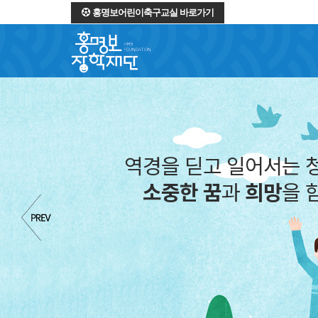
홍명보어린이축구교실 바로가기
역경을 딛고 일어서는 
소중한 꿈
과
희망
을 