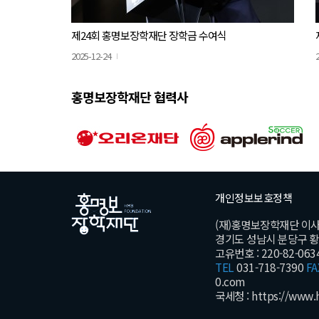
제24회 홍명보장학재단 장학금 수여식
2025-12-24
홍명보장학재단 협력사
개인정보보호정책
(재)홍명보장학재단 이
경기도 성남시 분당구 황새울
고유번호 : 220-82-063
TEL
031-718-7390
FA
0.com
국세청 :
https://www.