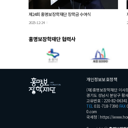
제24회 홍명보장학재단 장학금 수여식
2025-12-24
홍명보장학재단 협력사
개인정보보호정책
(재)홍명보장학재단 이사
경기도 성남시 분당구 황새울로
고유번호 : 220-82-06341
TEL
031-718-7390
FAX
0
0.com
국세청 :
https://www.ho