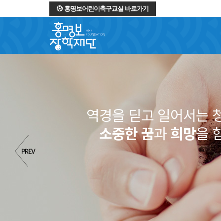
홍명보어린이축구교실 바로가기
역경을 딛고 일어서는
소중한 꿈
과
희망
을 