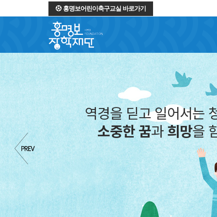
홍명보어린이축구교실 바로가기
역경을 딛고 일어서는 
소중한 꿈
과
희망
을 