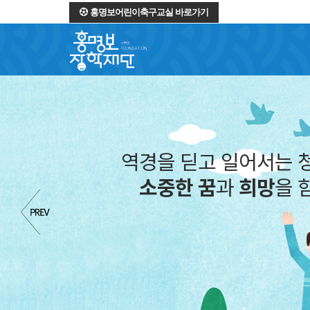
홍명보어린이축구교실 바로가기
역경을 딛고 일어서는 
소중한 꿈
과
희망
을 