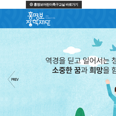
홍명보어린이축구교실 바로가기
역경을 딛고 일어서는 청
소중한 꿈
과
희망
을 함