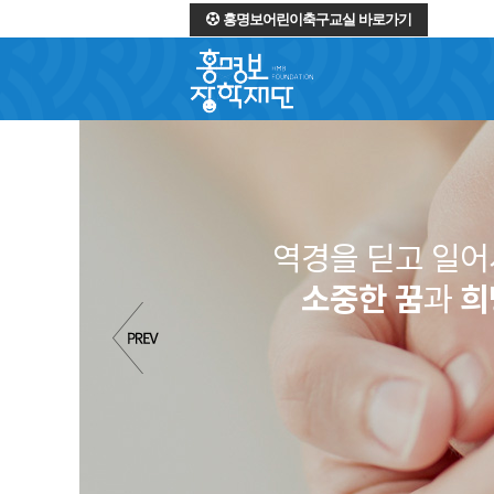
홍명보어린이축구교실 바로가기
역경을 딛고 일
소중한 꿈
과
희