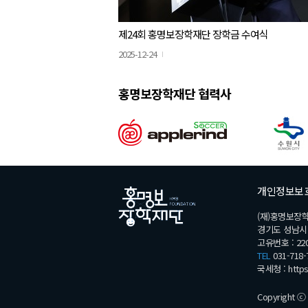
제24회 홍명보장학재단 장학금 수여식
2025-12-24
홍명보장학재단 협력사
개인정보보
(재)홍명보장
경기도 성남시 분
고유번호 : 220
TEL
031-718-
국세청 :
http
Copyright ⓒ