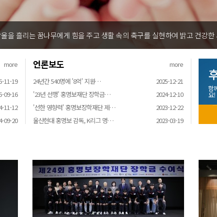
울을 흘리는 꿈나무에게 힘을 주고 생활 속의 축구를 실현하여 밝고 건강한
언론보도
more
more
후
5-11-19
24년간 540명에 '8억' 지원…
2025-12-21
함
5-09-16
'23년 선행' 홍명보재단 장학금…
2024-12-10
요!
4-11-12
'선한 영향력' 홍명보장학재단 제…
2023-12-22
4-09-20
울산현대 홍명보 감독, K리그 명…
2023-03-19