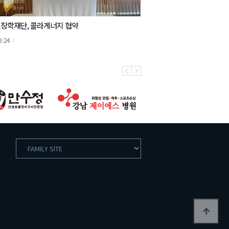
장학재단, 콜라게너지 협약
2-24