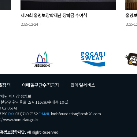
제24회 홍명보장학재단 장학금 수여식
홍명보
2025-12-24
2025-1
호정책
이메일무단수집금지
웹메일서비스
학재단 이사장 홍명보
당구 황새울로 234, 1167호(수내동 10-1)
-82-06341
7390
FAX
031)718-7352
E-MAIL
hmbfoundation@hmb20.com
s://www.hometax.go.kr
홍명보장학재단.
All Right Reserved