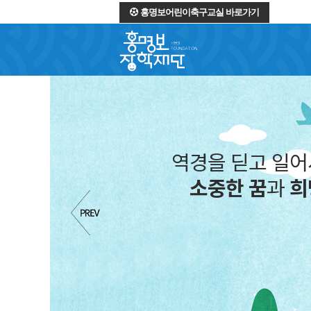
홍명보어린이축구교실 바로가기
역경을 딛고 일
소중한 꿈
과
희