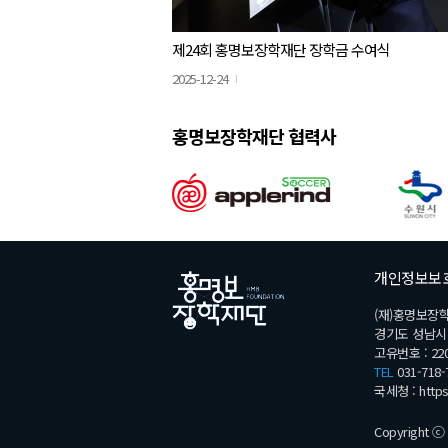
제24회 홍명보장학재단 장학금 수여식
2025-12-24
홍명보장학재단 협력사
개인정보보
(재)홍명보장
경기도 성남시 분
고유번호 : 220
TEL
031-718-
국세청 :
http
Copyright ⓒ