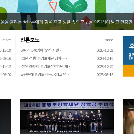
울을 흘리는 꿈나무에게 힘을 주고 생활 속의 축구를 실현하여 밝고 건강한
언론보도
more
more
후
5-11-19
24년간 540명에 '8억' 지원…
2025-12-21
함
5-09-16
'23년 선행' 홍명보재단 장학금…
2024-12-10
요!
4-11-12
'선한 영향력' 홍명보장학재단 제…
2023-12-22
4-09-20
울산현대 홍명보 감독, K리그 명…
2023-03-19