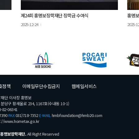
제24회 홍명보장학재단 장학금 수여식
홍명보
2025-12-24
2025-1
호정책
이메일무단수집금지
웹메일서비스
학재단 이사장 홍명보
당구 황새울로 234, 1167호(수내동 10-1)
-82-06341
7390
FAX
031)718-7352
E-MAIL
hmbfoundation@hmb20.com
s://www.hometax.go.kr
홍명보장학재단.
All Right Reserved