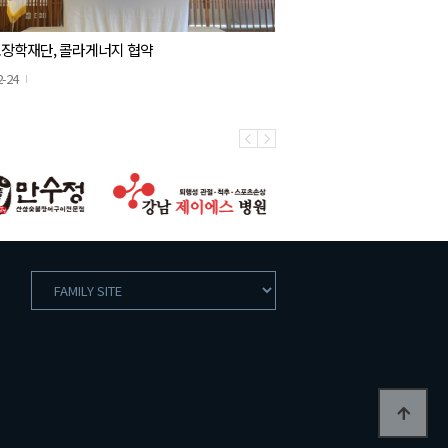
장학재단, 콜라게너지 협약
2-24