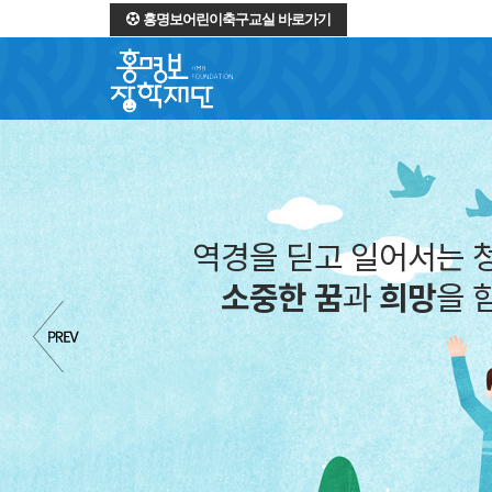
홍명보어린이축구교실 바로가기
역경을 딛고 일어서는 
소중한 꿈
과
희망
을 