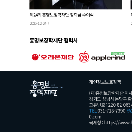
제24회 홍명보장학재단 장학금 수여식
2025-12-24
홍명보장학재단 협력사
개인정보보호정책
(재)홍명보장학재단 이
경기도 성남시 분당구 황새울
고유번호 : 220-82-063
TEL
031-718-7390
FA
0.com
국세청 :
https://www.