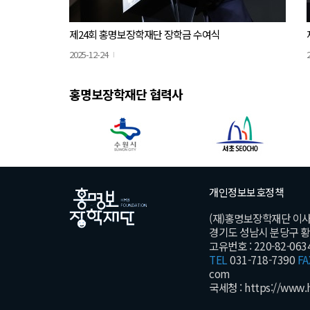
제24회 홍명보장학재단 장학금 수여식
2025-12-24
홍명보장학재단 협력사
개인정보보호정책
(재)홍명보장학재단 이
경기도 성남시 분당구 황새울
고유번호 : 220-82-063
TEL
031-718-7390
FA
com
국세청 :
https://www.