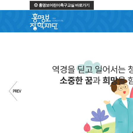
홍명보어린이축구교실 바로가기
역경을 딛고 일어서는 
소중한 꿈
과
희망
을 