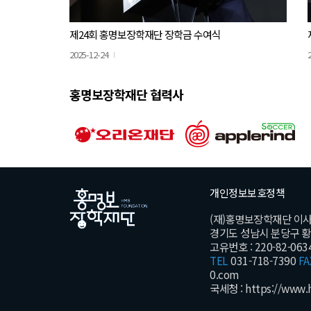
제24회 홍명보장학재단 장학금 수여식
2025-12-24
홍명보장학재단 협력사
개인정보보호정책
(재)홍명보장학재단 이
경기도 성남시 분당구 황새울
고유번호 : 220-82-063
TEL
031-718-7390
FA
0.com
국세청 :
https://www.