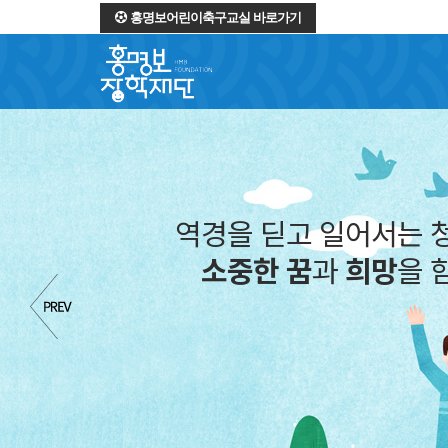
홍명보어린이축구교실 바로가기
역경을 딛고 일어서는 
소중한 꿈
과
희망
을 