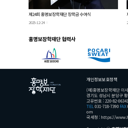
제24회 홍명보장학재단 장학금 수여식
2025-12-24
홍명보장학재단 협력사
개인정보보호정책
(재)홍명보장학재단 이
경기도 성남시 분당구 황새울
고유번호 : 220-82-0634
TEL
031-718-7390
FAX
om
국세청 :
https://www.