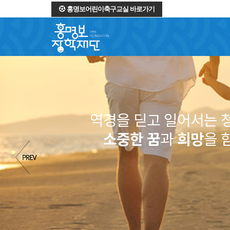
홍명보어린이축구교실 바로가기
역경을 딛고 일어서는 
소중한 꿈
과
희망
을 