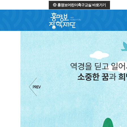
홍명보어린이축구교실 바로가기
역경을 딛고 일
소중한 꿈
과
희