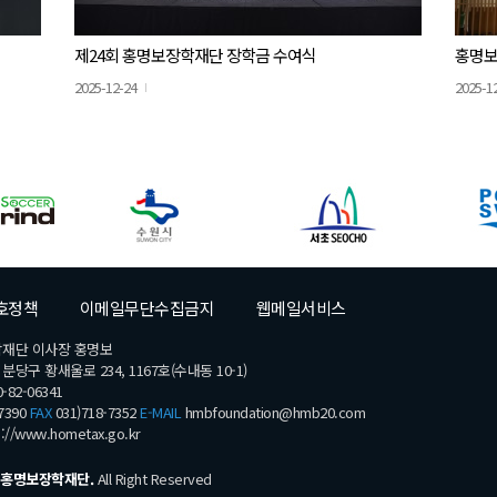
제24회 홍명보장학재단 장학금 수여식
홍명보
2025-12-24
2025-1
호정책
이메일무단수집금지
웹메일서비스
학재단 이사장 홍명보
당구 황새울로 234, 1167호(수내동 10-1)
-82-06341
7390
FAX
031)718-7352
E-MAIL
hmbfoundation@hmb20.com
s://www.hometax.go.kr
홍명보장학재단.
All Right Reserved