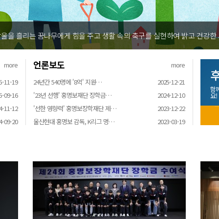
울을 흘리는 꿈나무에게 힘을 주고 생활 속의 축구를 실현하여 밝고 건강한
언론보도
more
more
후
5-11-19
24년간 540명에 '8억' 지원…
2025-12-21
함
5-09-16
'23년 선행' 홍명보재단 장학금…
2024-12-10
요!
4-11-12
'선한 영향력' 홍명보장학재단 제…
2023-12-22
4-09-20
울산현대 홍명보 감독, K리그 명…
2023-03-19