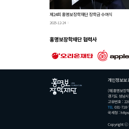
제24회 홍명보장학재단 장학금 수여식
2025-12-24
홍명보장학재단 협력사
개인정보보
(재)홍명보장
경기도 성남시 분
고유번호 : 220
TEL
031-718-
국세청 :
http
Copyright ⓒ