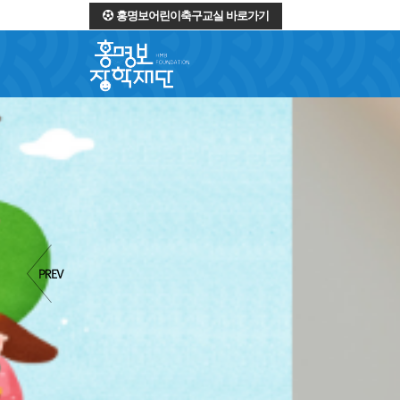
홍명보어린이축구교실 바로가기
역경을 딛고 일어서는 
소중한 꿈
과
희망
을 