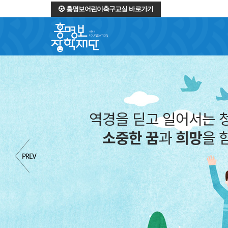
홍명보어린이축구교실 바로가기
역경을 딛고 일어서는 
소중한 꿈
과
희망
을 