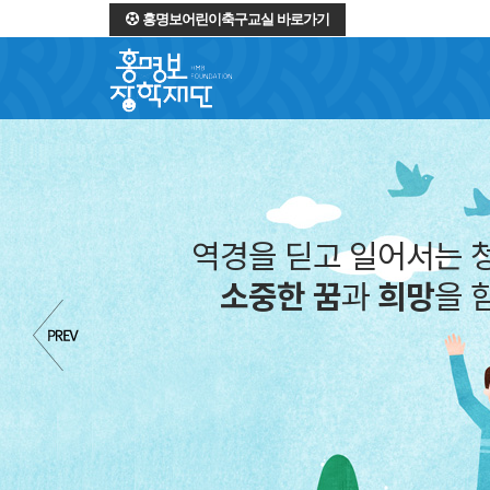
홍명보어린이축구교실 바로가기
역경을 딛고 일어서는 
소중한 꿈
과
희망
을 