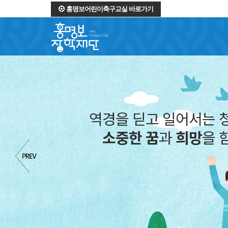
홍명보어린이축구교실 바로가기
역경을 딛고 일어서는 
소중한 꿈
과
희망
을 