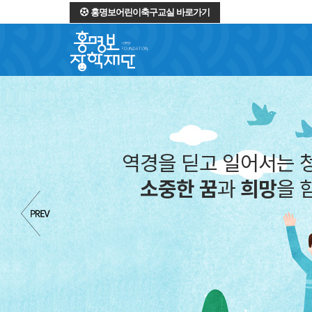
홍명보어린이축구교실 바로가기
역경을 딛고 일어서는 
소중한 꿈
과
희망
을 