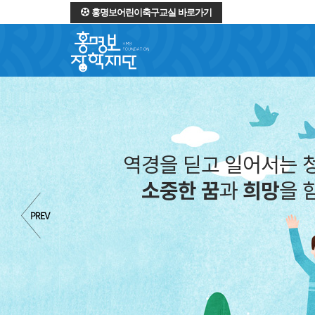
홍명보어린이축구교실 바로가기
역경을 딛고 일어서는 
소중한 꿈
과
희망
을 