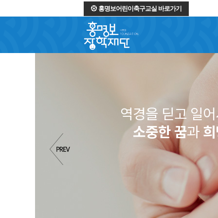
홍명보어린이축구교실 바로가기
역경을 딛고 일
소중한 꿈
과
희