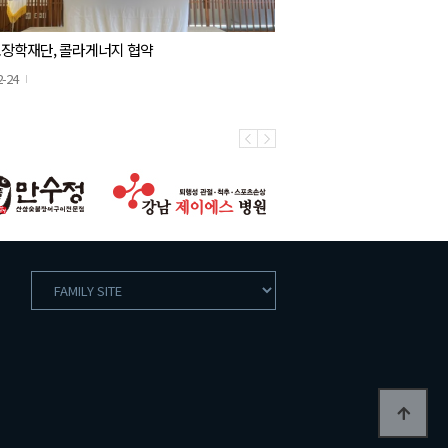
장학재단, 콜라게너지 협약
2-24