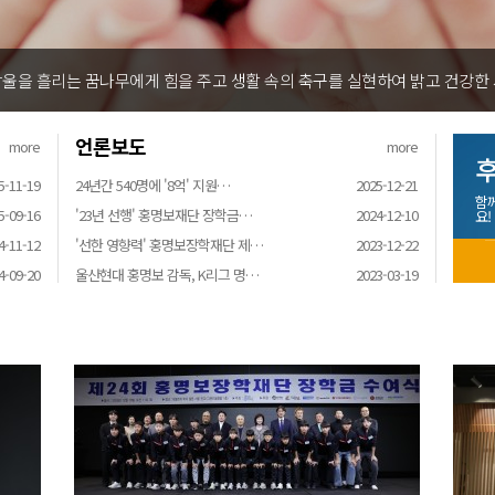
울을 흘리는 꿈나무에게 힘을 주고 생활 속의 축구를 실현하여 밝고 건강한
언론보도
more
more
후
5-11-19
24년간 540명에 '8억' 지원…
2025-12-21
함
5-09-16
'23년 선행' 홍명보재단 장학금…
2024-12-10
요!
4-11-12
'선한 영향력' 홍명보장학재단 제…
2023-12-22
4-09-20
울산현대 홍명보 감독, K리그 명…
2023-03-19