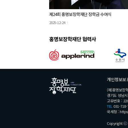
제24회 홍명보장학재단 장학금 수여식
2025-12-24
홍명보장학재단 협력사
개인정보보
(재)홍명보장
경기도 성남시 분
고유번호 : 220
TEL
031-718-
국세청 :
http
Copyright ⓒ