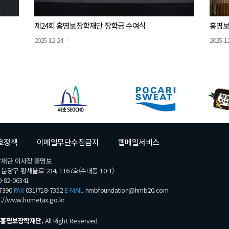
제24회 홍명보장학재단 장학금 수여식
홍명보
2025-12-24
2025-1
호정책
이메일무단수집금지
웹메일서비스
학재단 이사장 홍명보
당구 황새울로 234, 1167호(수내동 10-1)
-82-06341
7390
FAX
031)718-7352
E-MAIL
hmbfoundation@hmb20.com
s://www.hometax.go.kr
홍명보장학재단.
All Right Reserved