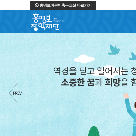
홍명보어린이축구교실 바로가기
 딛고 일어서는 청소년들의
한 꿈
과
희망
을 함께합니다