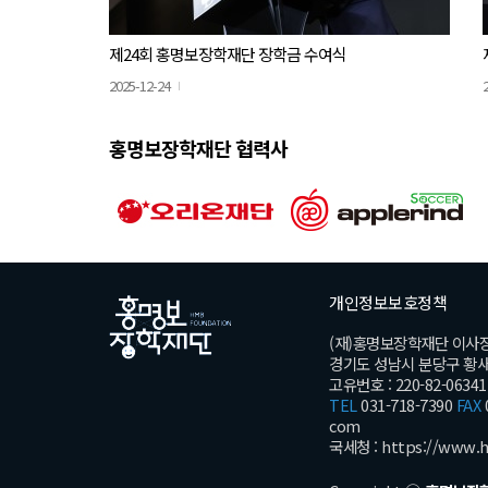
제24회 홍명보장학재단 장학금 수여식
2025-12-24
홍명보장학재단 협력사
개인정보보호정책
(재)홍명보장학재단 이사
경기도 성남시 분당구 황새울로
고유번호 : 220-82-06341
TEL
031-718-7390
FAX
com
국세청 :
https://www.h