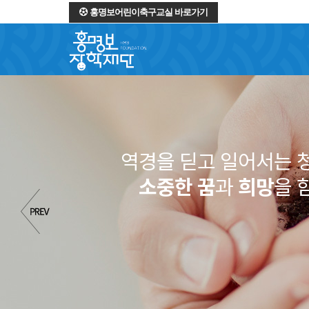
홍명보어린이축구교실 바로가기
역경을 딛고 일어서는 
소중한 꿈
과
희망
을 