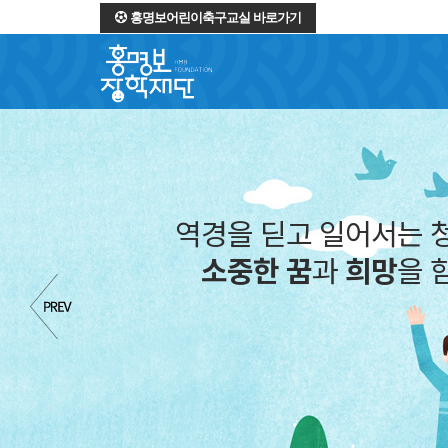
홍명보어린이축구교실 바로가기
역경을 딛고 일어서는 
소중한 꿈
과
희망
을 