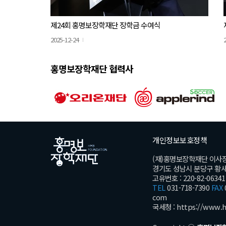
제24회 홍명보장학재단 장학금 수여식
2025-12-24
홍명보장학재단 협력사
개인정보보호정책
(재)홍명보장학재단 이사
경기도 성남시 분당구 황새울로
고유번호 : 220-82-06341
TEL
031-718-7390
FAX
com
국세청 :
https://www.h