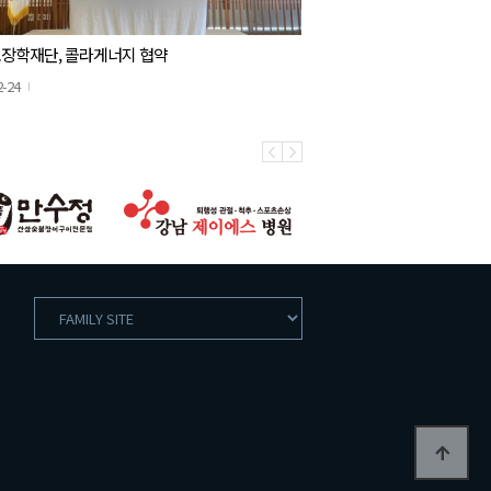
장학재단, 콜라게너지 협약
2-24