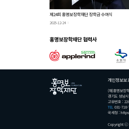
제24회 홍명보장학재단 장학금 수여식
2025-12-24
홍명보장학재단 협력사
개인정보보
(재)홍명보장
경기도 성남시 분
고유번호 : 220
TEL
031-718-
국세청 :
http
Copyright ⓒ