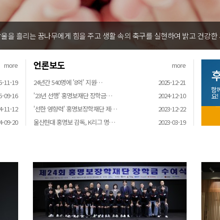
울을 흘리는 꿈나무에게 힘을 주고 생활 속의 축구를 실현하여 밝고 건강한
언론보도
more
more
후
5-11-19
24년간 540명에 '8억' 지원…
2025-12-21
함
5-09-16
'23년 선행' 홍명보재단 장학금…
2024-12-10
요!
4-11-12
'선한 영향력' 홍명보장학재단 제…
2023-12-22
4-09-20
울산현대 홍명보 감독, K리그 명…
2023-03-19