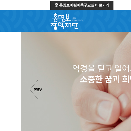
홍명보어린이축구교실 바로가기
역경을 딛고 일
소중한 꿈
과
희