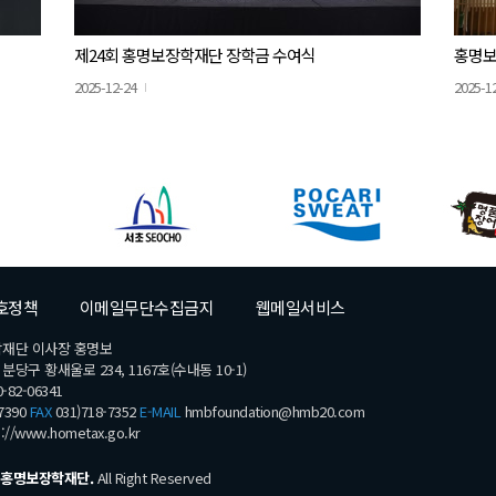
제24회 홍명보장학재단 장학금 수여식
홍명보
2025-12-24
2025-1
호정책
이메일무단수집금지
웹메일서비스
학재단 이사장 홍명보
당구 황새울로 234, 1167호(수내동 10-1)
-82-06341
7390
FAX
031)718-7352
E-MAIL
hmbfoundation@hmb20.com
s://www.hometax.go.kr
홍명보장학재단.
All Right Reserved