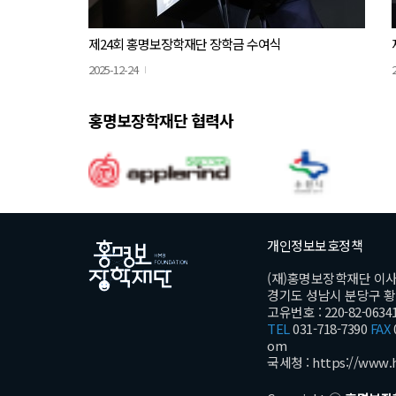
제24회 홍명보장학재단 장학금 수여식
2025-12-24
홍명보장학재단 협력사
개인정보보호정책
(재)홍명보장학재단 이
경기도 성남시 분당구 황새울
고유번호 : 220-82-0634
TEL
031-718-7390
FAX
om
국세청 :
https://www.