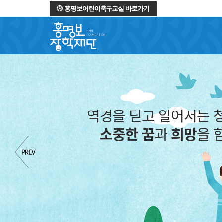
홍명보어린이축구교실 바로가기
역경을 딛고 일어서는 
소중한 꿈
과
희망
을 