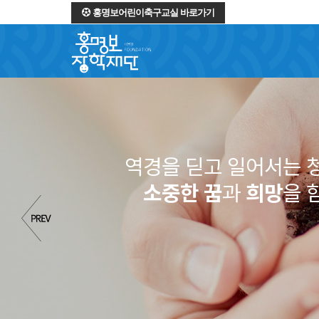
홍명보어린이축구교실 바로가기
역경을 딛고 일어서는 
소중한 꿈
과
희망
을 