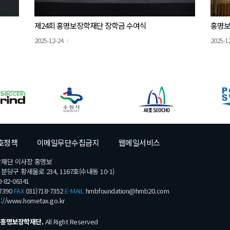
제24회 홍명보장학재단 장학금 수여식
홍명보
2025-12-24
2025-1
호정책
이메일무단수집금지
웹메일서비스
학재단 이사장 홍명보
당구 황새울로 234, 1167호(수내동 10-1)
-82-06341
7390
FAX
031)718-7352
E-MAIL
hmbfoundation@hmb20.com
s://www.hometax.go.kr
홍명보장학재단.
All Right Reserved