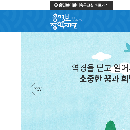
홍명보어린이축구교실 바로가기
역경을 딛고 일
소중한 꿈
과
희