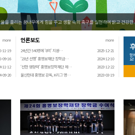
울을 흘리는 꿈나무에게 힘을 주고 생활 속의 축구를 실현하여 밝고 건강한
언론보도
more
more
후
5-11-19
24년간 540명에 '8억' 지원…
2025-12-21
함
5-09-16
'23년 선행' 홍명보재단 장학금…
2024-12-10
요!
4-11-12
'선한 영향력' 홍명보장학재단 제…
2023-12-22
4-09-20
울산현대 홍명보 감독, K리그 명…
2023-03-19