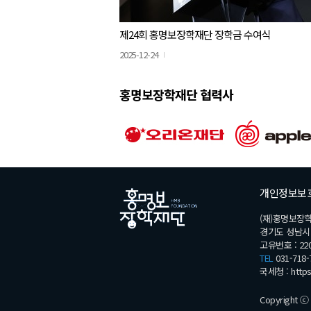
제24회 홍명보장학재단 장학금 수여식
2025-12-24
홍명보장학재단 협력사
개인정보보
(재)홍명보장
경기도 성남시 분
고유번호 : 220
TEL
031-718-
국세청 :
http
Copyright ⓒ