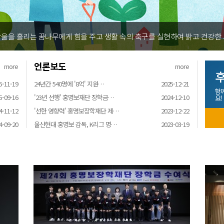
울을 흘리는 꿈나무에게 힘을 주고 생활 속의 축구를 실현하여 밝고 건강한
언론보도
more
more
후
5-11-19
24년간 540명에 '8억' 지원…
2025-12-21
함
5-09-16
'23년 선행' 홍명보재단 장학금…
2024-12-10
요!
4-11-12
'선한 영향력' 홍명보장학재단 제…
2023-12-22
4-09-20
울산현대 홍명보 감독, K리그 명…
2023-03-19