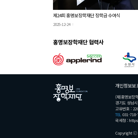
제24회 홍명보장학재단 장학금 수여식
2025-12-24
홍명보장학재단 협력사
개인정보보
(재)홍명보장
경기도 성남시 분
고유번호 : 220
TEL
031-718-
국세청 :
http
Copyright ⓒ