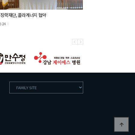
장학재단, 콜라게너지 협약
2-24