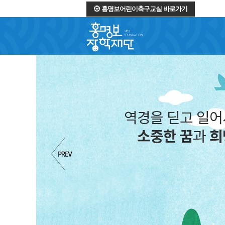
홍명보어린이축구교실 바로가기
역경을 딛고 일
소중한 꿈
과
희