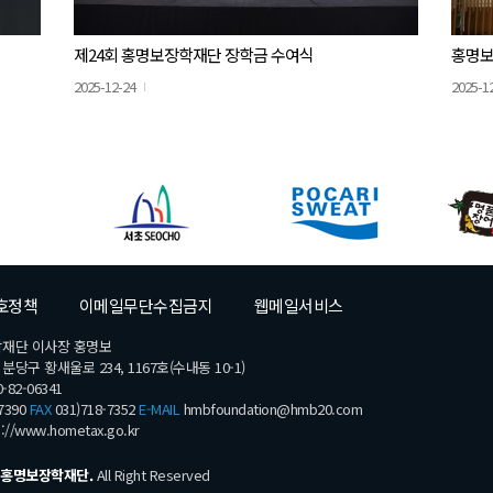
제24회 홍명보장학재단 장학금 수여식
홍명보
2025-12-24
2025-1
호정책
이메일무단수집금지
웹메일서비스
학재단 이사장 홍명보
당구 황새울로 234, 1167호(수내동 10-1)
-82-06341
7390
FAX
031)718-7352
E-MAIL
hmbfoundation@hmb20.com
s://www.hometax.go.kr
홍명보장학재단.
All Right Reserved