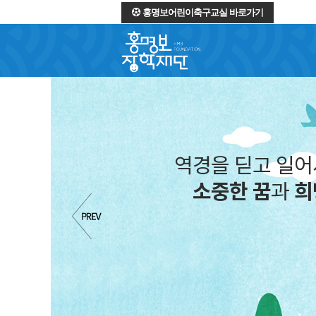
홍명보어린이축구교실 바로가기
역경을 딛고 일
소중한 꿈
과
희