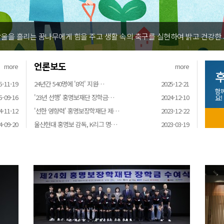
울을 흘리는 꿈나무에게 힘을 주고 생활 속의 축구를 실현하여 밝고 건강한
언론보도
more
more
후
5-11-19
24년간 540명에 '8억' 지원…
2025-12-21
함
5-09-16
'23년 선행' 홍명보재단 장학금…
2024-12-10
요!
4-11-12
'선한 영향력' 홍명보장학재단 제…
2023-12-22
4-09-20
울산현대 홍명보 감독, K리그 명…
2023-03-19