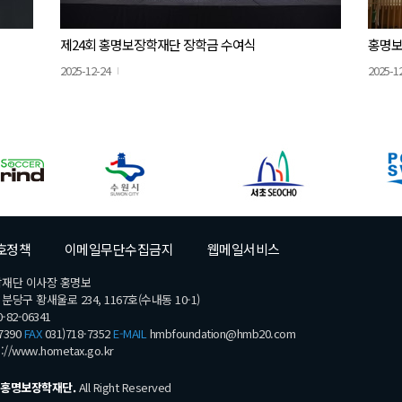
제24회 홍명보장학재단 장학금 수여식
홍명보
2025-12-24
2025-1
호정책
이메일무단수집금지
웹메일서비스
학재단 이사장 홍명보
당구 황새울로 234, 1167호(수내동 10-1)
-82-06341
7390
FAX
031)718-7352
E-MAIL
hmbfoundation@hmb20.com
s://www.hometax.go.kr
홍명보장학재단.
All Right Reserved