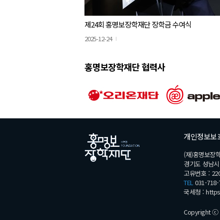
제24회 홍명보장학재단 장학금 수여식
2025-12-24
홍명보장학재단 협력사
개인정보보
(재)홍명보장
경기도 성남시 분
고유번호 : 220
TEL
031-718-
국세청 :
http
Copyright ⓒ