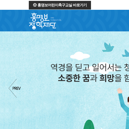
홍명보어린이축구교실 바로가기
역경을 딛고 일어서는 
소중한 꿈
과
희망
을 