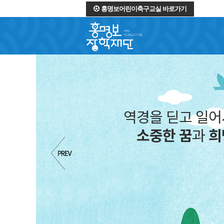
홍명보어린이축구교실 바로가기
역경을 딛고 일
소중한 꿈
과
희