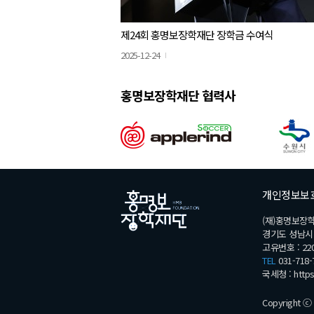
제24회 홍명보장학재단 장학금 수여식
2025-12-24
홍명보장학재단 협력사
개인정보보
(재)홍명보장
경기도 성남시 분
고유번호 : 220
TEL
031-718-
국세청 :
http
Copyright ⓒ