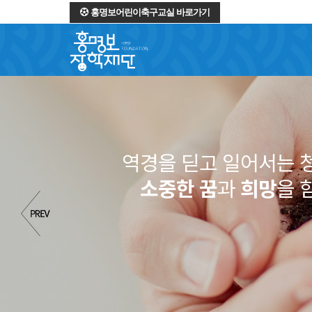
홍명보어린이축구교실 바로가기
역경을 딛고 일어서는 
소중한 꿈
과
희망
을 