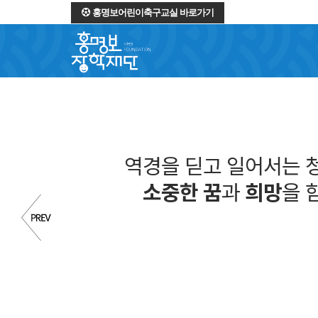
홍명보어린이축구교실 바로가기
역경을 딛고 일어서는 
소중한 꿈
과
희망
을 