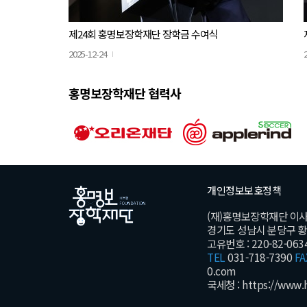
제24회 홍명보장학재단 장학금 수여식
2025-12-24
홍명보장학재단 협력사
개인정보보호정책
(재)홍명보장학재단 이
경기도 성남시 분당구 황새울
고유번호 : 220-82-063
TEL
031-718-7390
FA
0.com
국세청 :
https://www.