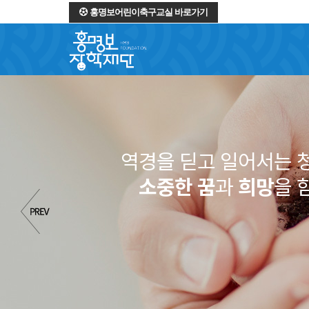
홍명보어린이축구교실 바로가기
역경을 딛고 일어서는 
소중한 꿈
과
희망
을 