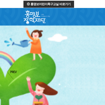
홍명보어린이축구교실 바로가기
역경을 딛고 일어서는 
소중한 꿈
과
희망
을 